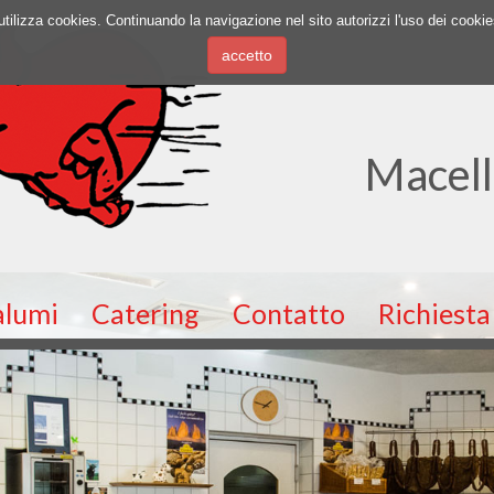
to utilizza cookies. Continuando la navigazione nel sito autorizzi l'uso dei cooki
Macell
alumi
Catering
Contatto
Richiesta