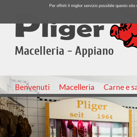
Per offrirti il miglior servizio possibile questo si
Benvenuti
Macelleria
Carne e s