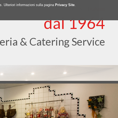
es. Ulteriori informazioni sulla pagina
Privacy Site
.
deutsch
|
italiano
dal 1964
eria & Catering Service