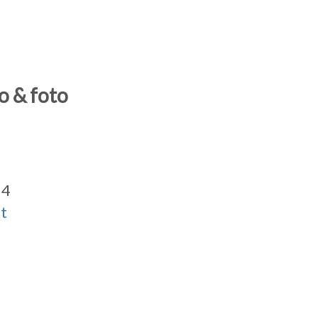
o & foto
14
it